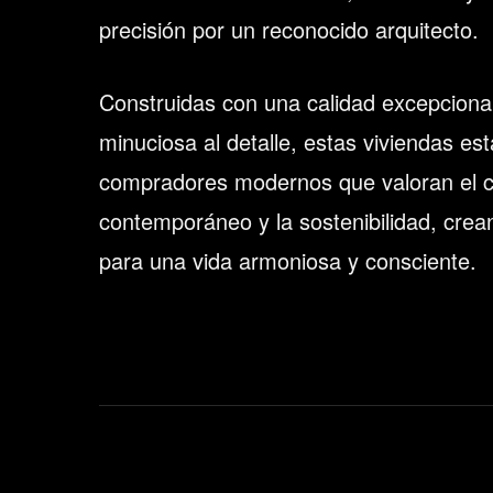
precisión por un reconocido arquitecto.
Construidas con una calidad excepciona
minuciosa al detalle, estas viviendas e
compradores modernos que valoran el co
contemporáneo y la sostenibilidad, crea
para una vida armoniosa y consciente.
hygge-
apartments-
salvador-
investclub-
02