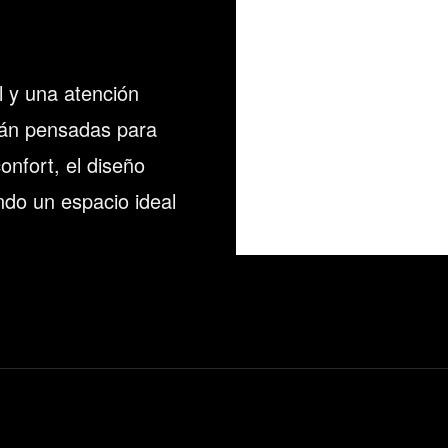
l y una atención
stán pensadas para
nfort, el diseño
ndo un espacio ideal
hygge-
apartments-
salvador-
investclub-
01